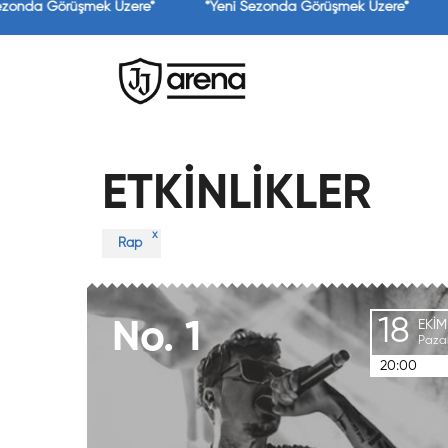
ezonda Görüşmek Üzere*
*Yeni Sezonda Görüşmek Üzere*
ETKİNLİKLER
x
Rap
18
No.
1
EKIM
Paza
20:00