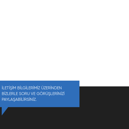
İLETİŞİM BİLGİLERİMİZ ÜZERİNDEN
BİZLERLE SORU VE GÖRÜŞLERİNİZİ
PAYLAŞABİLİRSİNİZ.