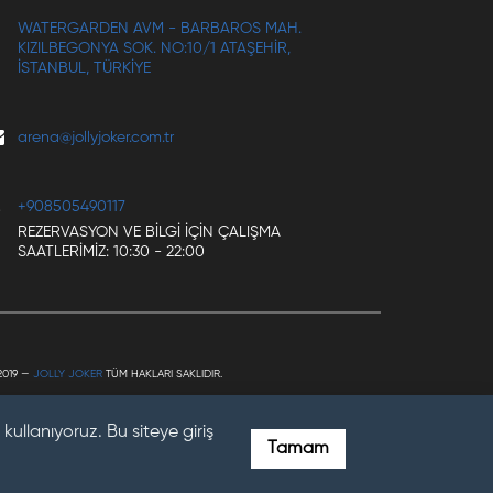
WATERGARDEN AVM - BARBAROS MAH.
KIZILBEGONYA SOK. NO:10/1 ATAŞEHIR,
İSTANBUL, TÜRKIYE
arena@jollyjoker.com.tr
+908505490117
REZERVASYON VE BILGI IÇIN ÇALIŞMA
SAATLERIMIZ: 10:30 - 22:00
2019 —
JOLLY JOKER
TÜM HAKLARI SAKLIDIR.
kullanıyoruz. Bu siteye giriş
Tamam