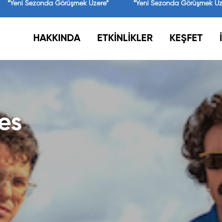
*Yeni Sezonda Görüşmek Üzere*
*Yeni Sezonda Görüşmek Üze
HAKKINDA
ETKİNLİKLER
KEŞFET
es