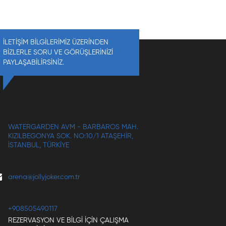
İLETİŞİM BİLGİLERİMİZ ÜZERİNDEN
BİZLERLE SORU VE GÖRÜŞLERİNİZİ
PAYLAŞABİLİRSİNİZ.
WATERGARDEN AVM - BARBAROS MAH.
KIZILBEGONYA SOK. NO:10/1 ATAŞEHIR,
İSTANBUL, TÜRKIYE
arena@jollyjoker.com.tr
+908505490117
REZERVASYON VE BILGI IÇIN ÇALIŞMA