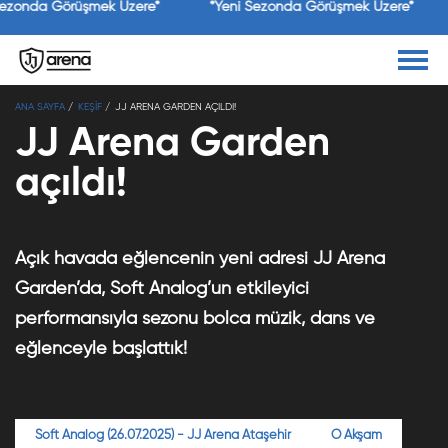
Sezonda Görüşmek Üzere*
*Yeni Sezonda Görüşmek Üzere*
×
ANA SAYFA
KEŞİF
JJ ARENA GARDEN AÇILDI!
Jolly Joker
Yükle
Jolly Joker
JJ Arena Garden
Ücretsiz - Google Play
açıldı!
Açık havada eğlencenin yeni adresi JJ Arena
Garden’da, Soft Analog’un etkileyici
performansıyla sezonu bolca müzik, dans ve
eğlenceyle başlattık!
Soft Analog (26.07.2025) - JJ Arena Ataşehir
O Akşam