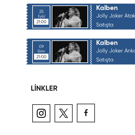
Kalben
25
Jolly Joker At
Eylül
21:00
Satışta
Kalben
09
Jolly Joker Ank
Ekim
21:00
Satışta
LİNKLER