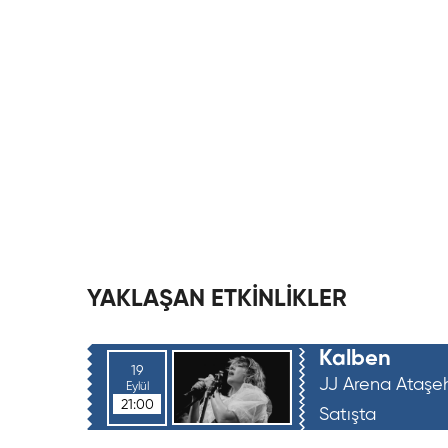
YAKLAŞAN ETKİNLİKLER
Kalben
19
JJ Arena Ataşeh
Eylül
21:00
Satışta