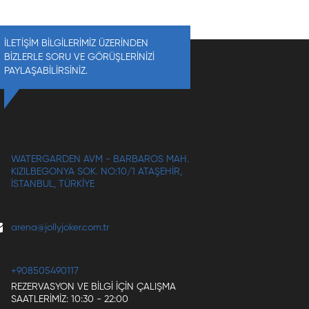
İLETİŞİM BİLGİLERİMİZ ÜZERİNDEN
BİZLERLE SORU VE GÖRÜŞLERİNİZİ
PAYLAŞABİLİRSİNİZ.
WATERGARDEN AVM - BARBAROS MAH.
KIZILBEGONYA SOK. NO:10/1 ATAŞEHIR,
İSTANBUL, TÜRKIYE
arena@jollyjoker.com.tr
+908505490117
REZERVASYON VE BILGI IÇIN ÇALIŞMA
SAATLERIMIZ: 10:30 - 22:00