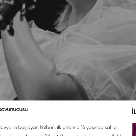
ı savunucusu
İ
lavye ile başlayan Kalben, ilk gitarına 14 yaşında sahip