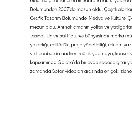
oldu. Bu gitar ikinci el bir Santana idi. 17 yaşında 
Bölümünden 2007'de mezun oldu. Çeşitli alanlar
Grafik Tasarım Bölümünde, Medya ve Kültürel Ça
mezun oldu. Anı saklamanın yolları ve yadigarlar
taşındı. Universal Pictures bünyesinde marka m
yazarlığı, editörlük, proje yöneticiliği, reklam yaz
ve İstanbul'da nadiren müzik yapmaya, konser v
kapsamında Galata'da bir evde sadece gitarıyla
zamanda Sofar videoları arasında en çok izlene