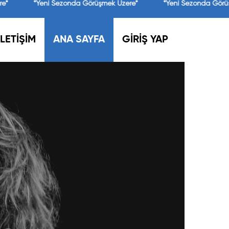
e*
*Yeni Sezonda Görüşmek Üzere*
*Yeni Sezonda Görü
İLETİŞİM
ANA SAYFA
GİRİŞ YAP