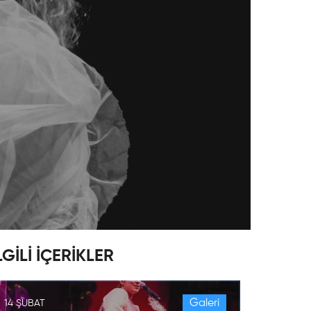
LGİLİ İÇERİKLER
Galeri
14 ŞUBAT