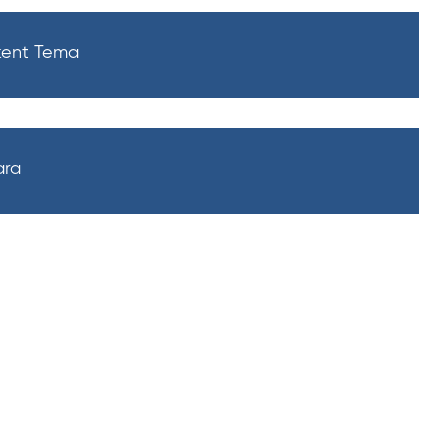
akent Tema
ara