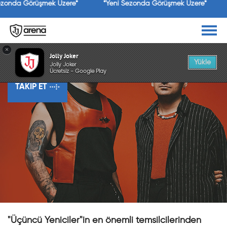
ezonda Görüşmek Üzere*
*Yeni Sezonda Görüşmek Üzere*
×
Dolu Kadehi Ters Tut
Jolly Joker
Yükle
Jolly Joker
Ücretsiz - Google Play
TAKIP ET
"Üçüncü Yeniciler"in en önemli temsilcilerinden