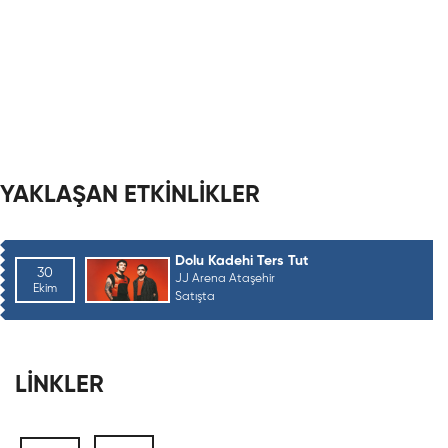
YAKLAŞAN ETKİNLİKLER
Dolu Kadehi Ters Tut
30
JJ Arena Ataşehir
Ekim
Satışta
LİNKLER