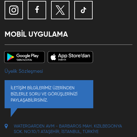
MOBİL UYGULAMA
Üyelik Sözleşmesi
İLETİŞİM BİLGİLERİMİZ ÜZERİNDEN
BİZLERLE SORU VE GÖRÜŞLERİNİZİ
PAYLAŞABİLİRSİNİZ.
WATERGARDEN AVM - BARBAROS MAH. KIZILBEGONYA
SOK. NO:10/1 ATAŞEHIR, İSTANBUL, TÜRKIYE