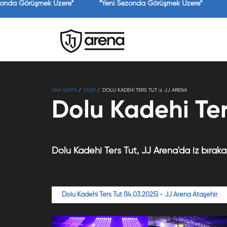
zonda Görüşmek Üzere*
*Yeni Sezonda Görüşmek Üzere*
ANA SAYFA
KEŞİF
DOLU KADEHI TERS TUT @ JJ ARENA
Dolu Kadehi Ter
Dolu Kadehi Ters Tut, JJ Arena'da iz bıraka
Dolu Kadehi Ters Tut (14.03.2025) - JJ Arena Ataşehir