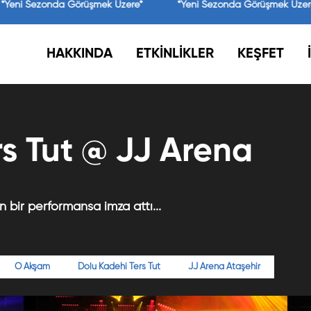
*Yeni Sezonda Görüşmek Üzere*
*Yeni Sezonda Görüşmek Üzer
HAKKINDA
ETKİNLİKLER
KEŞFET
s Tut @ JJ Arena
n bir performansa imza attı...
O Akşam
Dolu Kadehi Ters Tut
JJ Arena Ataşehir