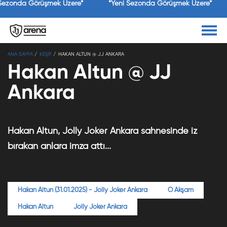
 Sezonda Görüşmek Üzere*
*Yeni Sezonda Görüşmek Üzere*
×
ANA SAYFA
KEŞİF
HAKAN ALTUN @ JJ ANKARA
Jolly Joker
Yükle
Jolly Joker
Hakan Altun @ JJ
Ücretsiz - Google Play
Ankara
Hakan Altun, Jolly Joker Ankara sahnesinde iz
bırakan anlara imza attı...
Hakan Altun (31.01.2025) - Jolly Joker Ankara
O Akşam
Hakan Altun
Jolly Joker Ankara