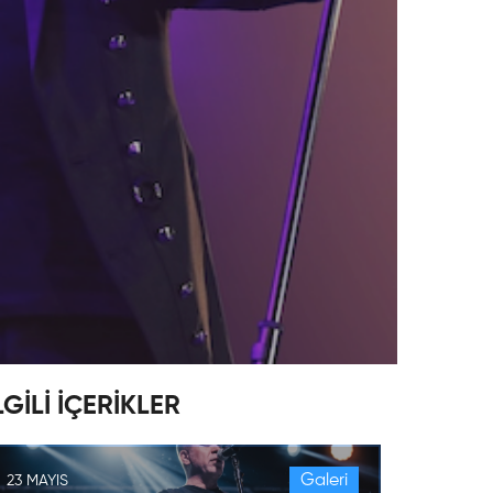
LGİLİ İÇERİKLER
Galeri
23 MAYIS