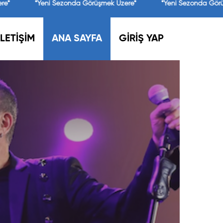
e*
*Yeni Sezonda Görüşmek Üzere*
*Yeni Sezonda Görü
İLETİŞİM
ANA SAYFA
GİRİŞ YAP