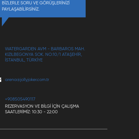
BİZLERLE SORU VE GÖRÜŞLERİNİZİ
PAYLAŞABİLİRSİNİZ.
WATERGARDEN AVM - BARBAROS MAH.
KIZILBEGONYA SOK. NO:10/1 ATAŞEHIR,
İSTANBUL, TÜRKIYE
arena@jollyjoker.com.tr
+908505490117
REZERVASYON VE BILGI IÇIN ÇALIŞMA
SAATLERIMIZ: 10:30 - 22:00