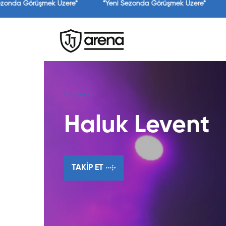
zonda Görüşmek Üzere*
*Yeni Sezonda Görüşmek Üzere*
ANA SAYFA
Haluk Levent
TAKIP ET