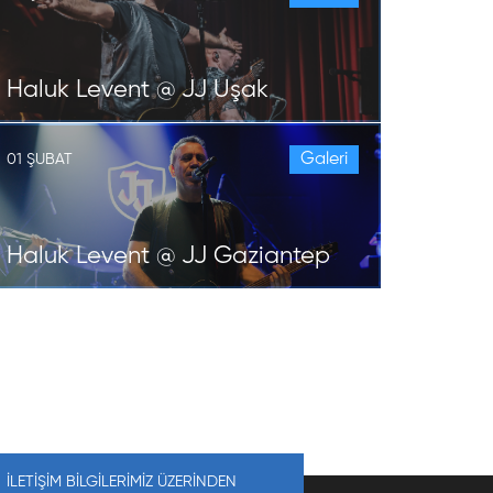
Haluk Levent @ JJ Uşak
Galeri
01 ŞUBAT
Haluk Levent @ JJ Gaziantep
İLETİŞİM BİLGİLERİMİZ ÜZERİNDEN