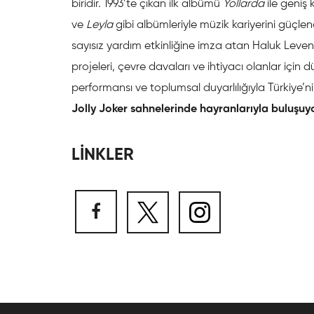
biridir. 1993’te çıkan ilk albümü
Yollarda
ile geniş 
ve
Leyla
gibi albümleriyle müzik kariyerini güçle
sayısız yardım etkinliğine imza atan Haluk Levent
projeleri, çevre davaları ve ihtiyacı olanlar için 
performansı ve toplumsal duyarlılığıyla Türkiye’n
Jolly Joker sahnelerinde hayranlarıyla buluşuy
LİNKLER