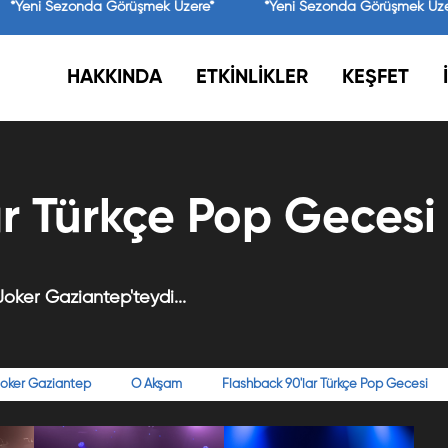
*Yeni Sezonda Görüşmek Üzere*
*Yeni Sezonda Görüşmek Üze
HAKKINDA
ETKİNLİKLER
KEŞFET
r Türkçe Pop Gecesi
oker Gaziantep'teydi...
 Joker Gaziantep
O Akşam
Flashback 90'lar Türkçe Pop Gecesi