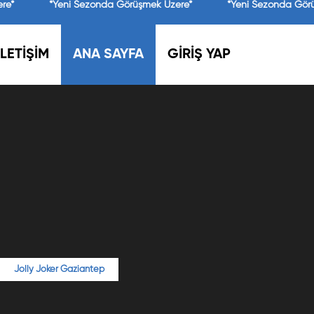
re*
*Yeni Sezonda Görüşmek Üzere*
*Yeni Sezonda Gör
İLETİŞİM
ANA SAYFA
GİRİŞ YAP
Jolly Joker Gaziantep