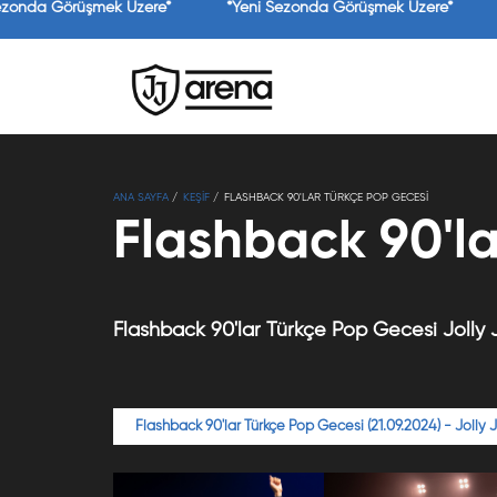
ezonda Görüşmek Üzere*
*Yeni Sezonda Görüşmek Üzere*
ANA SAYFA
KEŞİF
FLASHBACK 90'LAR TÜRKÇE POP GECESI
Flashback 90'la
Flashback 90'lar Türkçe Pop Gecesi Jolly J
Flashback 90'lar Türkçe Pop Gecesi (21.09.2024) - Jolly