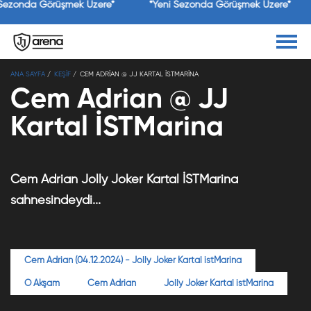
 Sezonda Görüşmek Üzere*
*Yeni Sezonda Görüşmek Üzere*
×
ANA SAYFA
KEŞİF
CEM ADRIAN @ JJ KARTAL İSTMARINA
Jolly Joker
Yükle
Jolly Joker
Cem Adrian @ JJ
Ücretsiz - Google Play
Kartal İSTMarina
Cem Adrian Jolly Joker Kartal İSTMarina
sahnesindeydi...
Cem Adrian (04.12.2024) - Jolly Joker Kartal istMarina
O Akşam
Cem Adrian
Jolly Joker Kartal istMarina