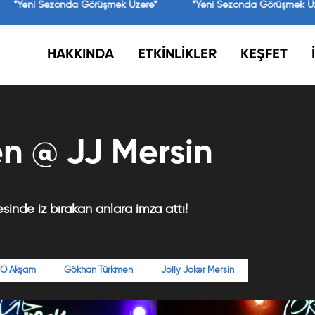
*Yeni Sezonda Görüşmek Üzere*
*Yeni Sezonda Görüşmek Üz
HAKKINDA
ETKİNLİKLER
KEŞFET
n @ JJ Mersin
inde iz bırakan anlara imza attı!
O Akşam
Gökhan Türkmen
Jolly Joker Mersin