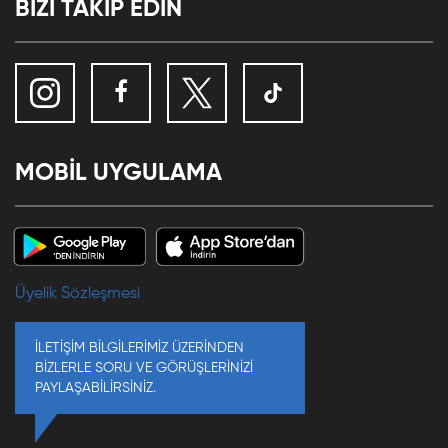
BİZİ TAKİP EDİN
MOBİL UYGULAMA
Üyelik Sözleşmesi
İLETİŞİM BİLGİLERİMİZ ÜZERİNDEN
BİZLERLE SORU VE GÖRÜŞLERİNİZİ
PAYLAŞABİLİRSİNİZ.