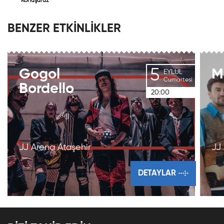
Konuşuruz
BENZER ETKİNLİKLER
5
Gogol
M
EYLÜL
Cumartesi
Bordello
20:00
JJ Arena Ataşehir
JJ
DETAYLAR