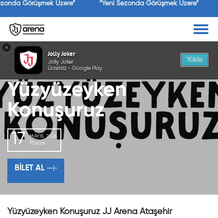
ezonda Görüşmek Üzere*
*Yeni Sezonda Görüşmek Üzere*
GEÇMİŞ ETKİNLİK
×
Jolly Joker
Yükle
Jolly Joker
Ücretsiz - Google Play
Yüzyüzeyken
Konuşuruz
17
MAYIS 2026
Pazar
BILET AL
Yüzyüzeyken Konuşuruz JJ Arena Ataşehir